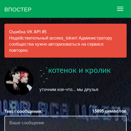
ВПОСТЕР
Ошибка VK API #5
Недействительный access_token! Администратору
сообщества нужно авторизоваться на сервисе
повторно.
-ˏ`котенок и кролик
´ˎ-
уточним кое-что... мы дᴘузья
15895
символов
Текст сообщения: