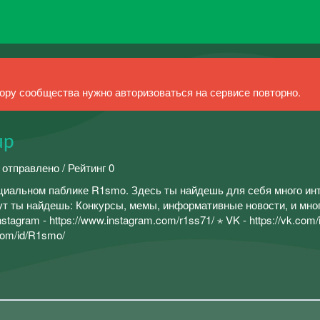
ру сообщества нужно авторизоваться на сервисе повторно.
up
 отправлено / Рейтинг 0
циальном паблике R1smo. Здесь ты найдешь для себя много инт
ут ты найдешь: Конкурсы, мемы, информативные новости, и мног
tagram - https://www.instagram.com/r1ss71/ ⋆ VK - https://vk.com/
com/id/R1smo/