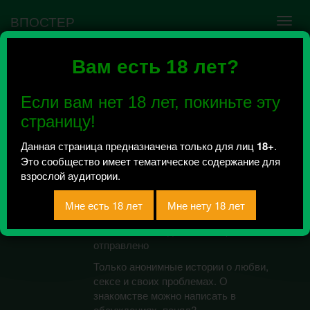
ВПОСТЕР
Вам есть 18 лет?
Ошибка VK API #5
Недействительный access_token! Администратору
Если вам нет 18 лет, покиньте эту
сообщества нужно авторизоваться на сервисе
повторно.
страницу!
Данная страница предназначена только для лиц
18+
.
Это сообщество имеет тематическое содержание для
Подслушано Гей
взрослой аудитории.
Парни Владивосток
Всего 4, за сегодня 0 сообщений
отправлено
Только анонимные истории о любви,
сексе и своих проблемах. О
знакомстве можно написать в
обсуждениях, понял?