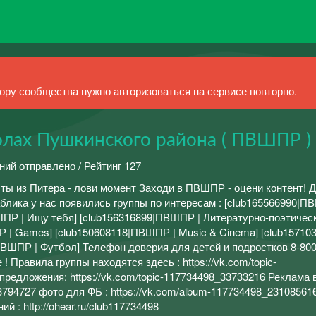
ру сообщества нужно авторизоваться на сервисе повторно.
лах Пушкинского района ( ПВШПР )
ний отправлено / Рейтинг 127
ты из Питера - лови момент Заходи в ПВШПР - оцени контент! 
блика у нас появились группы по интересам : [club165566990|П
ШПР | Ищу тебя] [club156316899|ПВШПР | Литературно-поэтичес
 | Games] [club150608118|ПВШПР | Music & Cinema] [club157103
ВШПР | Футбол] Телефон доверия для детей и подростков 8-800
 Правила группы находятся здесь : https://vk.com/topic-
редложения: https://vk.com/topic-117734498_33733216 Реклама 
33794727 фото для ФБ : https://vk.com/album-117734498_2310856
 : http://ohear.ru/club117734498