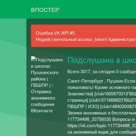
ВПОСТЕР
Ошибка VK API #5
Недействительный access_token! Администрато
Подслушано в шко
Всего 3017, за сегодня 0 сообще
Санкт-Петербург , Пушкин Если 
пожаловать! Кроме основного па
Знакомства] [club165567031|ПВ
страница] [club137166862|ПВШПР
ПВШПР | ИЗО] [club148403008|П
Звонки анонимные и бесплатные !
117734498_33756030 Вопросы и п
https://vk.com/topic-117734498_
на анонимный ящик для сообщений