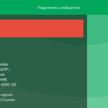
Подключить сообщество
Добро
ВШПР |
кая
449|
-2000-122
в группе
16 Ссылка