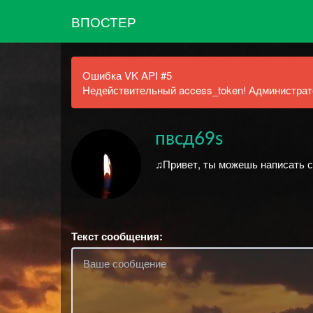
ВПОСТЕР
Ошибка VK API #5
Недействительный access_token! Администрато
пвсд69s
♫Привет, ты можешь написать сю
Текст сообщения: