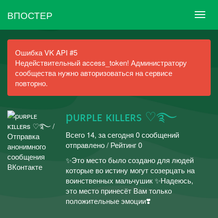
ВПОСТЕР
Ошибка VK API #5
Недействительный access_token! Администратору
сообщества нужно авторизоваться на сервисе
повторно.
pᴜʀᴩʟᴇ ᴋɪʟʟᴇʀs ♡࿐
Всего 14, за сегодня 0 сообщений
отправлено / Рейтинг 0
✨Это место было создано для людей
которые во истину могут созерцать на
воинственных мальчушик ✨Надеюсь,
это место принесёт Вам только
положительные эмоции❣️