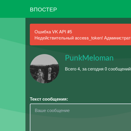
ВПОСТЕР
Ошибка VK API #5
Недействительный access_token! Администрато
PunkMeloman
Всего 4, за сегодня 0 сообщени
Текст сообщения: