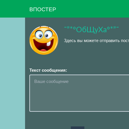
ВПОСТЕР
˜”*°ОбЩуХа°*”˜
Здесь вы можете отправить пос
Текст сообщения: