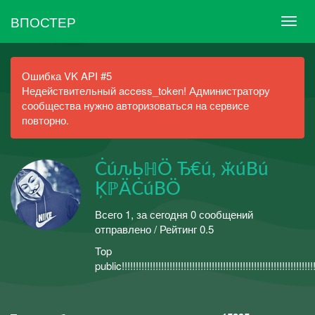
ВПОСТЕР
Ошибка VK API #5
Недействительный access_token! Администратору
сообщества нужно авторизоваться на сервисе
повторно.
ĊúԉЬℍÖ Ђ€ú, ӂúBú
ĶℙÄĊúBÖ
Всего 1, за сегодня 0 сообщений
отправлено / Рейтинг 0.5
Top
public!!!!!!!!!!!!!!!!!!!!!!!!!!!!!!!!!!!!!!!!!!!!!!!!!!!!!!!!!!!!!!!!!!!!!!!