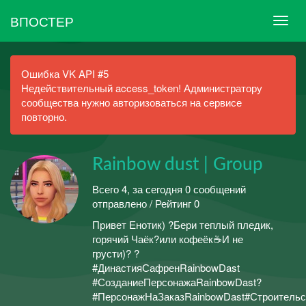
ВПОСТЕР
Ошибка VK API #5
Недействительный access_token! Администратору
сообщества нужно авторизоваться на сервисе
повторно.
Rainbow dust | Group
Всего 4, за сегодня 0 сообщений
отправлено / Рейтинг 0
Привет Енотик) ?Бери теплый пледик,
горячий Чаёк?или кофеёк☕И не
грусти)? ?
#ДинастияСафренRainbowDast
#СозданиеПерсонажаRainbowDast?
#ПерсонажНаЗаказRainbowDast#Строительс