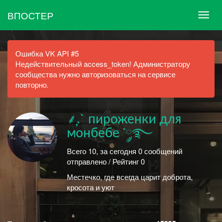
ВПОСТЕР
Ошибка VK API #5
Недействительный access_token! Администратору
сообщества нужно авторизоваться на сервисе
повторно.
⸙͎.` пироженки для
монбебе ་༘࿐
Всего 10, за сегодня 0 сообщений
отправлено / Рейтинг 0
Местечко, где всегда царит доброта,
кросота и уют