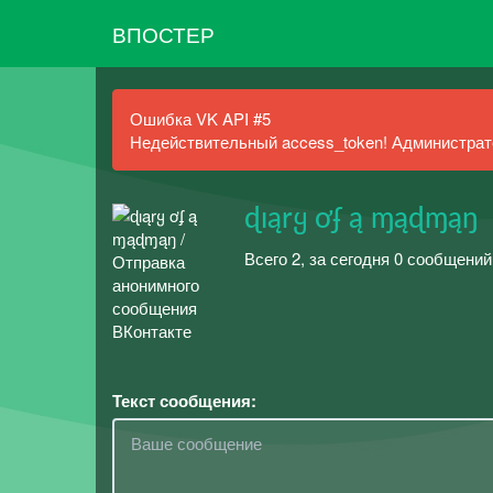
ВПОСТЕР
Ошибка VK API #5
Недействительный access_token! Администрато
ɖıąrყ ơʄ ą ɱąɖɱąŋ
Всего 2, за сегодня 0 сообщений
Текст сообщения: