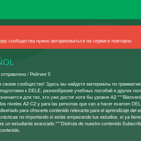
ру сообщества нужно авторизоваться на сервисе повторно.
ÑOL
 отправлено / Рейтинг 0
 в своем сообществе! Здесь вы найдете материалы по грамматик
 подготовки к DELE, разнообразие учебных пособий и других по
ачается для тех, кто уже достиг хотя бы уровня А2.***Bienveni
e los niveles A2-C2 y para las personas que van a hacer examen DE
diseñado para ofrecerle contenido relevante para el aprendizaje del 
prácticas no importando si estás empezando tus estudios, si ya tien
es un estudiante avanzado.***Disfruta de nuestro contenido Subscríb
contenido.