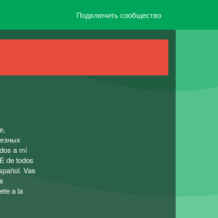
Подключить сообщество
е,
лезных
dos a mi
LE de todos
español. Vas
es
ete a la