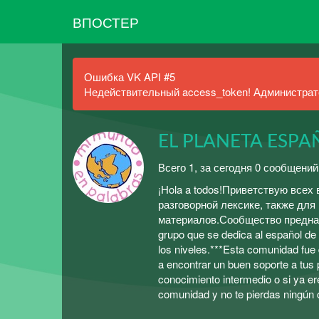
ВПОСТЕР
Ошибка VK API #5
Недействительный access_token! Администрато
EL PLANETA ESPA
Всего 1, за сегодня 0 сообщений
¡Hola a todos!Приветствую всех
разговорной лексике, также для
материалов.Сообщество предназн
grupo que se dedica al español d
los niveles.***Esta comunidad fue 
a encontrar un buen soporte a tus 
conocimiento intermedio o si ya er
comunidad y no te pierdas ningún 