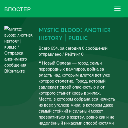
ВПОСТЕР
ᴍʏsᴛɪᴄ ʙʟᴏᴏᴅ: ᴀɴᴏᴛʜᴇʀ
ʜɪsᴛᴏʀʏ | ᴘᴜʙʟɪᴄ
Всего 634, за сегодня 0 сообщений
отправлено / Рейтинг 0
❝ Новый Орлеан — город семьи
первородных вампиров, война за
власть над которым длится вот уже
которое столетие. Город, который
завлекает своей опасностью и от
которого стынет кровь в жилах.
Место, в котором собрана вся нечисть
из всех уголков мира; в котором даже
самый стойкий и сильный может
превратиться в жертву, ровно как и не
наделённый никакими способностями