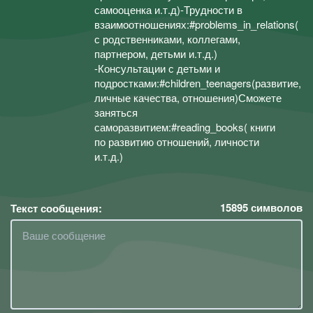
самооценка и.т.д)-Трудности в
взаимоотношениях:#problems_in_relations(
с родственниками, коллегами,
партнером, детьми и.т.д.)
-Консультации с детьми и
подростками:#children_teenagers(развитие,
личные качества, отношения)Сможете
заняться
саморазвитием:#reading_books( книги
по развитию отношений, личности
и.т.д.)
15895
символов
Текст сообщения: