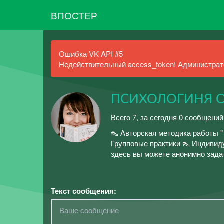
ВПОСТЕР
Ошибка VK API #5
Недействительный access_token! Администрато
ПСИХОЛОГИНЯ О
Всего 7, за сегодня 0 сообщений
👠 Авторская методика работ
Групповые практики 👠 Индивид
здесь вы можете анонимно зада
Текст сообщения: