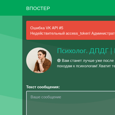
ВПОСТЕР
Ошибка VK API #5
Недействительный access_token! Администрато
Психолог. ДПДГ |
🟢 Вам станет лучше уже после
походам к психологам! Хватит т
Текст сообщения: