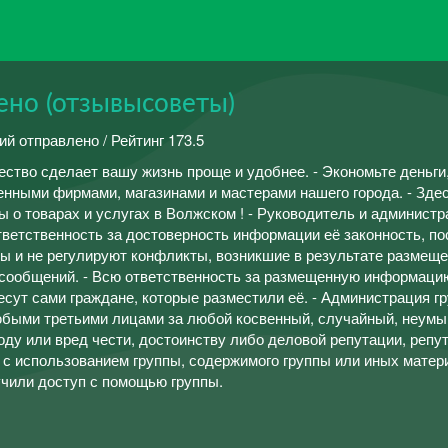
но (отзывысоветы)
ий отправлено / Рейтинг 173.5
ство сделает вашу жизнь проще и удобнее. - Экономьте деньги
енными фирмами, магазинами и мастерами нашего города. - Зде
ы о товарах и услугах в Волжском ! - Руководитель и админист
тветственность за достоверность информации её законность, п
ры и не регулируют конфликты, возникшие в результате размеще
 сообщений. - Всю ответственность за размещенную информаци
есут сами граждане, которые разместили её. - Администрация г
любыми третьими лицами за любой косвенный, случайный, неу
ду или вред чести, достоинству либо деловой репутации, репу
 с использованием группы, содержимого группы или иных матери
чили доступ с помощью группы.