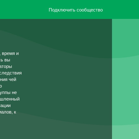
Подключить сообщество
, время и
сь вы
раторы
оследствия
ния чей
ю
руппы не
мышленный
тации
алов, к