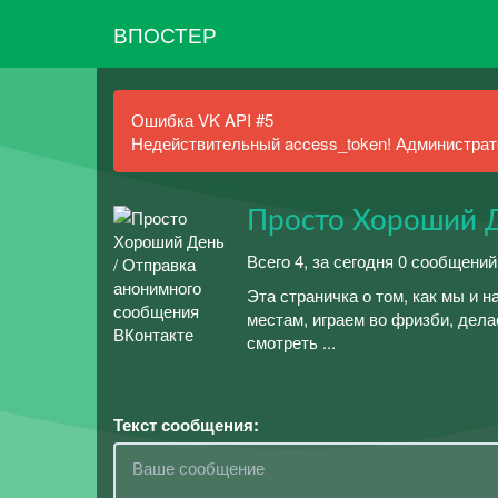
ВПОСТЕР
Ошибка VK API #5
Недействительный access_token! Администрато
Просто Хороший 
Всего 4, за сегодня 0 сообщени
Эта страничка о том, как мы и 
местам, играем во фризби, дел
смотреть ...
Текст сообщения: