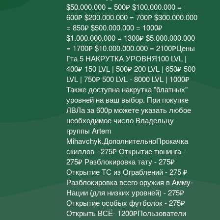
$50.000.000 = 500₽ $100.000.000 =
600₽ $200.000.000 = 700₽ $300.000.000
= 850₽ $500.000.000 = 1000₽
$1.000.000.000 = 1300₽ $5.000.000.000
= 1700₽ $10.000.000.000 = 2100₽Цены
Гта 5 НАКРУТКА УРОВНЯ100 LVL |
400₽ 150 LVL | 500₽ 200 LVL | 650₽ 500
LVL | 750₽ 500 LVL - 8000 LVL | 1000₽
Также доступна накрутка "блатных"
уровней на ваш выбор. При покупке
ЛВЛа за 600р можете указать любое
необходимое число Владельцу
группы Artem
Mihavchyk.ДополнительноПрокачка
скиллов - 275₽ Открытие тюнинга -
275₽ Разблокировка тату - 275₽
Открытие ТС из Ограблений - 275 ₽
Разблокировка всего оружия в Амму-
Нации (для низких уровней) - 275₽
Открытие особых футболок - 275₽
Открыть ВСЁ- 1200₽Пользователи