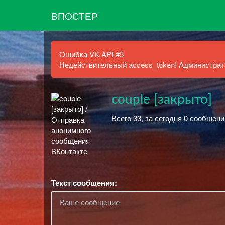
ВПОСТЕР
Ошибка VK API #5
Недействительный access_token! Администрато
couple [закрыто]
Всего 33, за сегодня 0 сообщени
Текст сообщения: