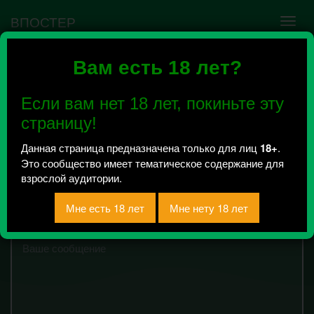
ВПОСТЕР
Вам есть 18 лет?
Признавашки трешки
18+
Если вам нет 18 лет, покиньте эту
Всего 210, за сегодня 0 сообщений
страницу!
отправлено
Данная страница предназначена только для лиц
18+
.
для приема: в сообщения сообщества
Это сообщество имеет тематическое содержание для
пишите класс и букву
взрослой аудитории.
15895
символов
Текст сообщения: