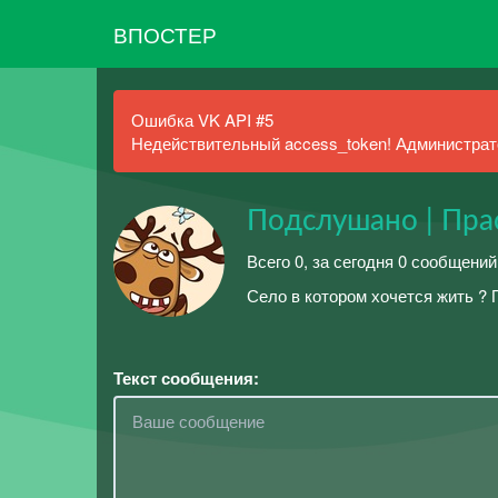
ВПОСТЕР
Ошибка VK API #5
Недействительный access_token! Администрато
Подслушано | Пра
Всего 0, за сегодня 0 сообщени
Село в котором хочется жить ?
Текст сообщения: