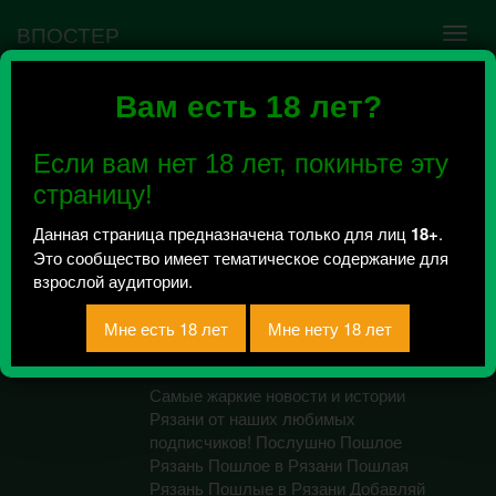
ВПОСТЕР
Вам есть 18 лет?
Ошибка VK API #5
Недействительный access_token! Администратору
Если вам нет 18 лет, покиньте эту
сообщества нужно авторизоваться на сервисе
повторно.
страницу!
Данная страница предназначена только для лиц
18+
.
Это сообщество имеет тематическое содержание для
Подслушано Пошлое
взрослой аудитории.
Рязань
Всего 23, за сегодня 0 сообщений
отправлено / Рейтинг 6
Самые жаркие новости и истории
Рязани от наших любимых
подписчиков! Послушно Пошлое
Рязань Пошлое в Рязани Пошлая
Рязань Пошлые в Рязани Добавляй