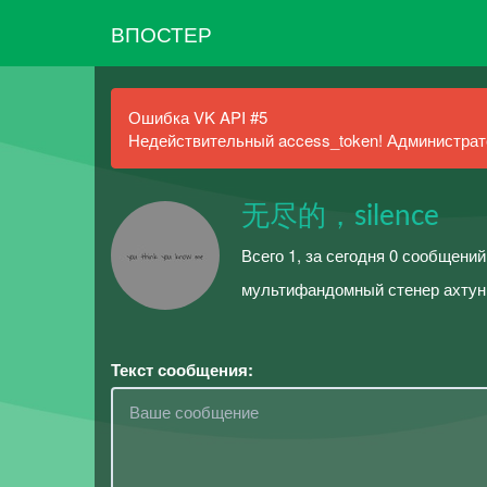
ВПОСТЕР
Ошибка VK API #5
Недействительный access_token! Администрато
无尽的，silence
Всего 1, за сегодня 0 сообщений
мультифандомный стенер ахтун
Текст сообщения: