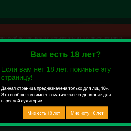
ру сообщества нужно авторизоваться на сервисе повторно.
Вам есть 18 лет?
сти Пермь | секс свинг бдсм
Если вам нет 18 лет, покиньте эту
 отправлено / Рейтинг 3
страницу!
анонимно, даже админ не сможет узнать кто оставил запись ил
Данная страница предназначена только для лиц
18+
.
Это сообщество имеет тематическое содержание для
взрослой аудитории.