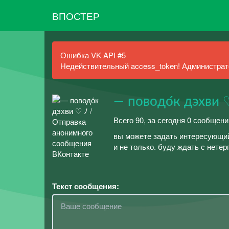
ВПОСТЕР
Ошибка VK API #5
Недействительный access_token! Администрато
— поводо́к дэхви 
Всего 90, за сегодня 0 сообщени
вы можете задать интересующий
и не только. буду ждать с нете
Текст сообщения: