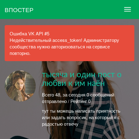
ВПОСТЕР
Ошибка VK API #5
Недействительный access_token! Администратору
сообщества нужно авторизоваться на сервисе
повторно.
тысяча и один пост о
любви к им наён
Всего 48, за сегодня 0 сообщений
отправлено / Рейтинг 0
тут ты можешь написать приятность
или задать вопросик, на который я с
радостью отвечу