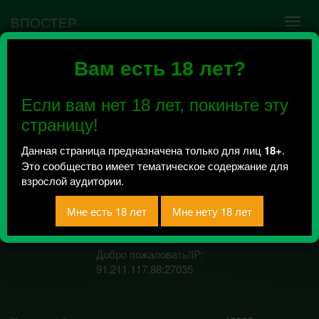
ВПОСТЕР
Вам есть 18 лет?
Ошибка VK API #5
Недействительный access_token! Администратору
Если вам нет 18 лет, покиньте эту
сообщества нужно авторизоваться на сервисе
повторно.
страницу!
Данная страница предназначена только для лиц
18+
.
Это сообщество имеет тематическое содержание для
Позитивный Паблик
взрослой аудитории.
18+
Всего 0, за сегодня 0 сообщений
отправлено / Рейтинг 0
Добро пожаловать!IP:
91.211.117.88:27035