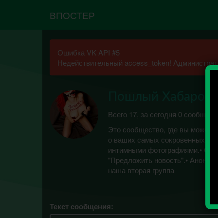
ВПОСТЕР
Ошибка VK API #5
Недействительный access_token! Администрато
Пошлый Хабаровс
Всего 17, за сегодня 0 сообщени
Это сообщество, где вы можете
о ваших самых сокровенных фан
интимными фотографиями.• Свое
"Предложить новость".• Анонимн
наша вторая группа
Текст сообщения: