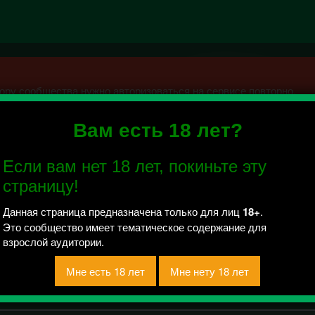
ру сообщества нужно авторизоваться на сервисе повторно.
Вам есть 18 лет?
к
Если вам нет 18 лет, покиньте эту
й отправлено / Рейтинг 5
страницу!
 поделиться своими самыми интимными и пошлыми историями, 
тазиях и сексуальных опытах. Так же вы можете поделиться с
Данная страница предназначена только для лиц
18+
.
й историей или фотографией можно поделиться через раздел
Это сообщество имеет тематическое содержание для
ость гарантируется.• Не публикуем ваши члены и вагины для эт
взрослой аудитории.