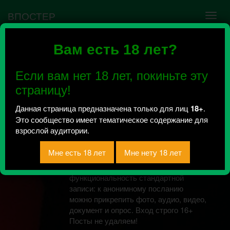
ВПОСТЕР
Вам есть 18 лет?
Подслушано в Томске
| Пошлое
Если вам нет 18 лет, покиньте эту
Всего 1052, за сегодня 0 сообщений
страницу!
отправлено / Рейтинг 81.5
Данная страница предназначена только для лиц
18+
.
СКРОМНЫЕ Пошляки смогут
Это сообщество имеет тематическое содержание для
отправлять анонимные сообщения в
взрослой аудитории.
сообщество, оставшись инкогнито
даже для администратора
сообщества. Приложение
поддерживает полную
функциональность стандартной
записи: к анонимному посланию
можно прикрепить фото, аудио, видео,
документ и опрос. Вход строго 16+
Посты не удаляем!