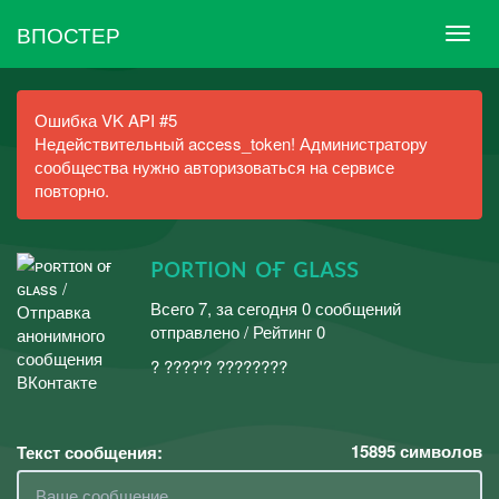
ВПОСТЕР
Ошибка VK API #5
Недействительный access_token! Администратору
сообщества нужно авторизоваться на сервисе
повторно.
ᴘᴏʀᴛɪᴏɴ ᴏғ ɢʟᴀss
Всего 7, за сегодня 0 сообщений
отправлено / Рейтинг 0
? ????'? ????????
15895
символов
Текст сообщения: