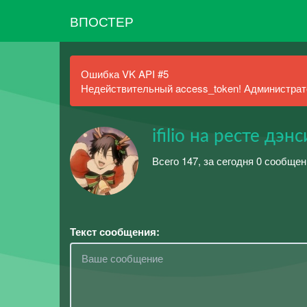
ВПОСТЕР
Ошибка VK API #5
Недействительный access_token! Администрато
ㅤifilio на ресте дэн
Всего 147, за сегодня 0 сообще
Текст сообщения: