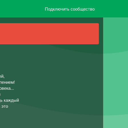
Подключить сообщество
ей,
пением!
века...
ы
дь каждый
 это