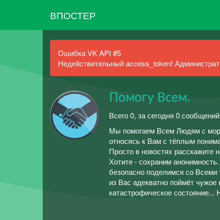
ВПОСТЕР
Ошибка VK API #5
Недействительный access_token! Администрато
Помогу Всем.
Всего 0, за сегодня 0 сообщений
Мы помогаем Всем Людям с мор
относясь к Вам с тёплым поним
Просто в новостях расскажите н
Хотите - сохраним анонимность
безопасно поделимся со Всеми 
из Вас адекватно поймёт чужое
катастрофическое состояние... 