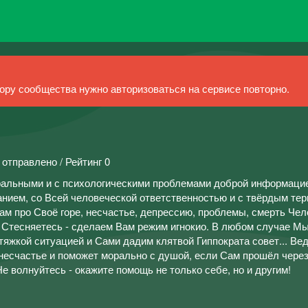
ру сообщества нужно авторизоваться на сервисе повторно.
 отправлено / Рейтинг 0
альными и с психологическими проблемами доброй информаци
анием, со Всей человеческой ответственностью и с твёрдым тер
ам про Своё горе, несчастье, депрессию, проблемы, смерть Чело
. Стесняетесь - сделаем Вам режим игнокио. В любом случае М
тяжкой ситуацией и Сами дадим клятвой Гиппократа совет... Ве
 несчастье и поможет морально с душой, если Сам прошёл через
Не волнуйтесь - окажите помощь не только себе, но и другим!