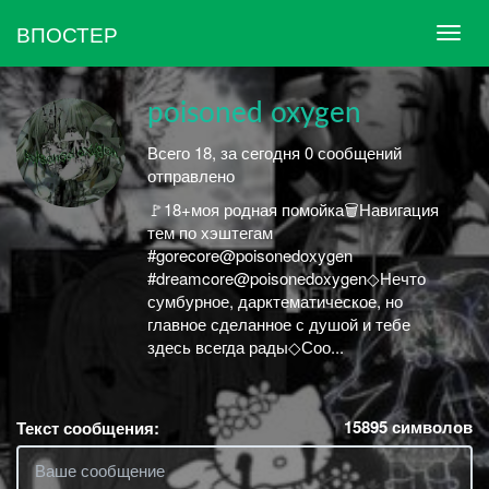
ВПОСТЕР
poisoned oxygen
Всего 18, за сегодня 0 сообщений
отправлено
🚩18+моя родная помойка🗑Навигация
тем по хэштегам
#gorecore@poisonedoxygen
#dreamcore@poisonedoxygen◇Нечто
сумбурное, дарктематическое, но
главное сделанное с душой и тебе
здесь всегда рады◇Соо...
15895
символов
Текст сообщения: