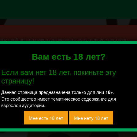
ру сообщества нужно авторизоваться на сервисе повторно.
Вам есть 18 лет?
ые|Старый Оскол|18+
Если вам нет 18 лет, покиньте эту
 отправлено / Рейтинг 1
страницу!
о сообщество, где вы можете поделиться своими самыми интим
 о ваших самых сокровенных фантазиях и сексуальных опытах.
Данная страница предназначена только для лиц
18+
.
мными фотографиями. Анонимность гарантируется. Огромная пр
Это сообщество имеет тематическое содержание для
а всем уследить! Если вы увидели : 1. Не приличные картинки в
взрослой аудитории.
ие группы 3. Зазывы потрахушек в комментариях ( или подобное
сть" ссылку на пост. Спасибо)