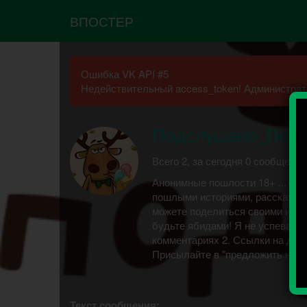
ВПОСТЕР
Ошибка VK API #5
Недействительный access_token! Администрато
Подслушано_Пошл
Всего 2, за сегодня 0 сообщений
Анонимные пошлости 18+ ... Эт
пошлыми историями, рассказать
можете поделиться своими инти
будьте ябидами! Я не успеваю з
комментариях 2. Ссылки на друг
Присылайте в "предложить ново
Текст сообщения: