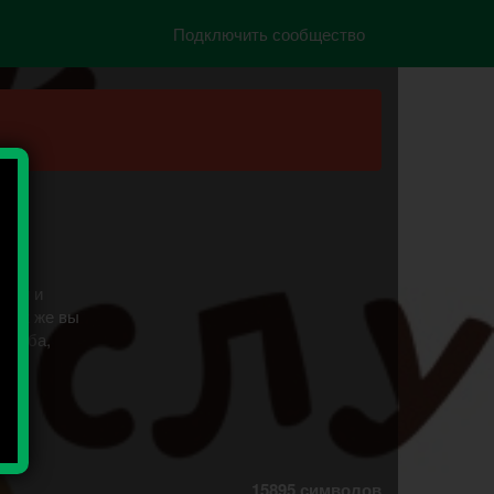
Подключить сообщество
ными и
 Так же вы
осьба,
)
15895
символов