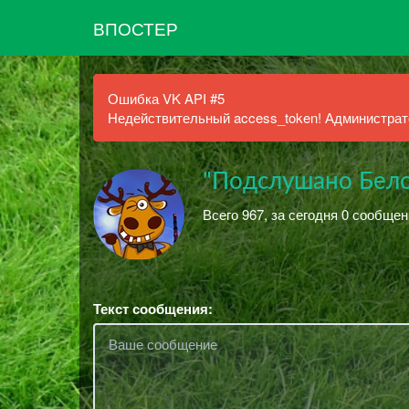
ВПОСТЕР
Ошибка VK API #5
Недействительный access_token! Администрато
"Подслушано Бело
Всего 967, за сегодня 0 сообщен
Текст сообщения: