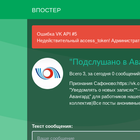
ВПОСТЕР
Ошибка VK API #5
Недействительный access_token! Администрато
"Подслушано в Ав
Всего 3, за сегодня 0 сообщений
Признания Сафоново:https://vk.
"Уведомлять о новых записях"*--------
Авангард" для работников нашег
коллектив)Все посты анонимны
Текст сообщения: