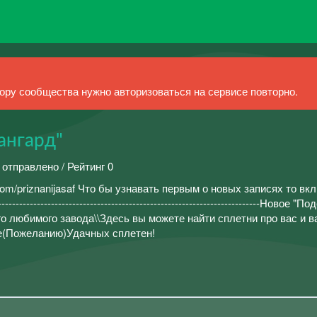
ру сообщества нужно авторизоваться на сервисе повторно.
ангард"
 отправлено / Рейтинг 0
com/priznanijasaf Что бы узнавать первым о новых записях то вк
-------------------------------------------------------------------Новое "
о любимого завода\\Здесь вы можете найти сплетни про вас и 
е(Пожеланию)Удачных сплетен!