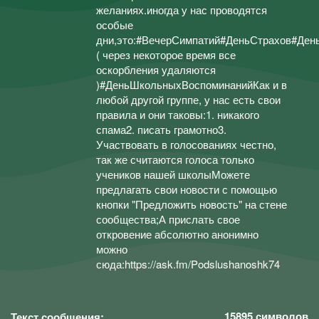
желаниях.иногда у нас проводятся
особые
дни,это:#ВечерСимпатий#ДеньСтрахов#Ден
( через некоторое время все
оскорбления удаляются
)#ДеньШкольныхВоспоминанийКак и в
любой другой группе, у нас есть свои
правила и они таковы:1. никакого
спама2. писать грамотно3.
Участвовать в голосованиях честно,
так же считаются голоса только
учеников нашей школыМожете
предлагать свои новости с помощью
кнопки "Предложить новость" на стене
сообщества;А прислать свое
откровение абсолютно анонимно
можно
сюда:https://ask.fm/Podslushanoshk74
15895
символов
Текст сообщения: