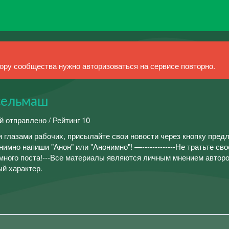
ру сообщества нужно авторизоваться на сервисе повторно.
сельмаш
й отправлено / Рейтинг 10
и глазами рабочих, присылайте свои новости через кнопку пред
имно напиши "Анон" или "Анонимно"! —-------------Не тратьте св
много поста!---Все материалы являются личным мнением авторо
ый характер.