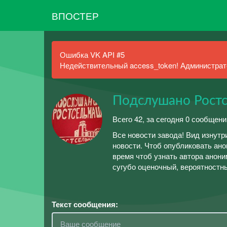
ВПОСТЕР
Ошибка VK API #5
Недействительный access_token! Администрато
Подслушано Рост
Всего 42, за сегодня 0 сообщени
Все новости завода! Вид изнутр
новости. Чтоб опубликовать анон
время чтоб узнать автора анони
сугубо оценочный, вероятностн
Текст сообщения: