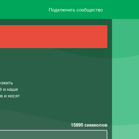
Подключить сообщество
ложить
оё и наше
в и носят
15895
символов