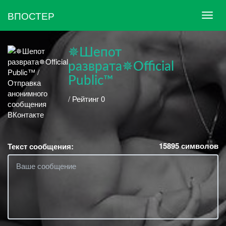
ВПОСТЕР
✵Шепот
разврата✵Official
Public™
/ Рейтинг 0
15895
символов
Текст сообщения: