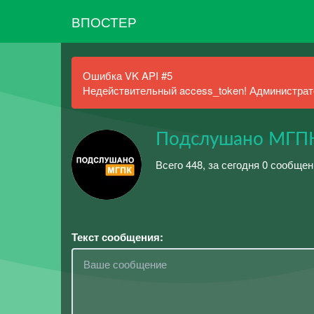
ВПОСТЕР
Ошибка VK API #5
Недействительный access_token! Администрато
Подслушано МГПК
Всего 448, за сегодня 0 сообщен
Текст сообщения: