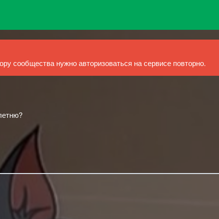
ру сообщества нужно авторизоваться на сервисе повторно.
летню?