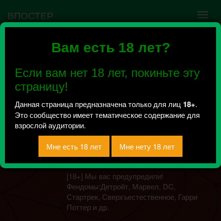
ВПОСТЕР
Вам есть 18 лет?
Ошибка VK API #5
Недействительный access_token! Администратору
Если вам нет 18 лет, покиньте эту
сообщества нужно авторизоваться на сервисе
повторно.
страницу!
Данная страница предназначена только для лиц
18+
.
Это сообщество имеет тематическое содержание для
ПСГ | Под сенью
взрослой аудитории.
гейства
Всего 0, за сегодня 0 сообщений
отправлено / Рейтинг 0
[18+] Мы вас предупредили!
Фендомы:Детройт, Марвел, DC,
Стартрек, Сверхъестественное, Гарри
Поттер и др.