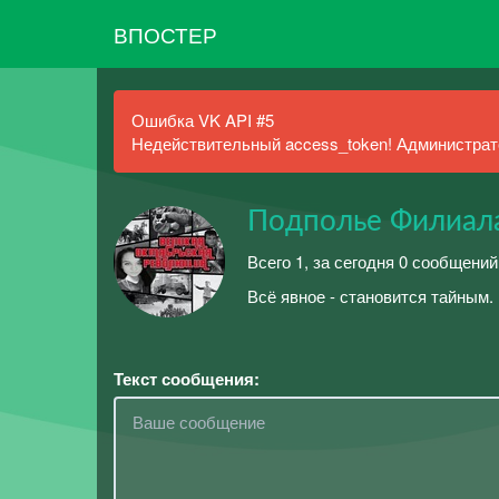
ВПОСТЕР
Ошибка VK API #5
Недействительный access_token! Администрато
Подполье Филиала
Всего 1, за сегодня 0 сообщений
Всё явное - становится тайным.
Текст сообщения: