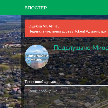
ВПОСТЕР
Ошибка VK API #5
Недействительный access_token! Администрато
Подслушано Мио
Текст сообщения: