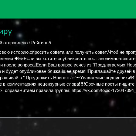
иру
й отправлено / Рейтинг 5
свою историю,спросить совета или получить совет.Чтоб не проп
ления 🔊📣Если вы хотите опубликовать пост анонимно-пишите
после вопроса.Если Ваш вопрос исчез из "Предлагаемых Ново
р и будет опубликован ближайшее время!!Приглашайте друзей в
Спрашивай в " Предложить Новость"✅✒Уважаемые подписчики!В 
те в комментариях нецензурные слова❗❗❗❗Срочные посты пишите 
раваЧитаем правила группы: https://vk.com/topic-172047394