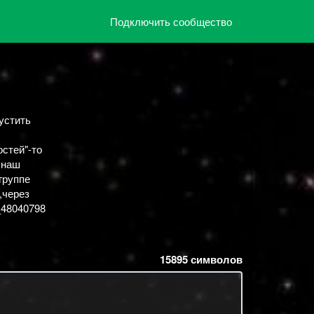
Подключить сообщество
устить
стей"-то
 наш
группе
,через
_48040798
15895
символов