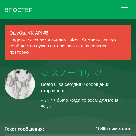
ВПОСТЕР
Ошибка VK API #5
Недействительный access_token! Администратору
сообщества нужно авторизоваться на сервисе
повторно.
♡ スノーロリ ♡
Всего 0, за сегодня 0 сообщений
отправлено
⊹ ₊ ୨୧ ⋆ было когда-то всем для меня ⋆
୨୧ ₊ ⊹
15895
символов
Текст сообщения: