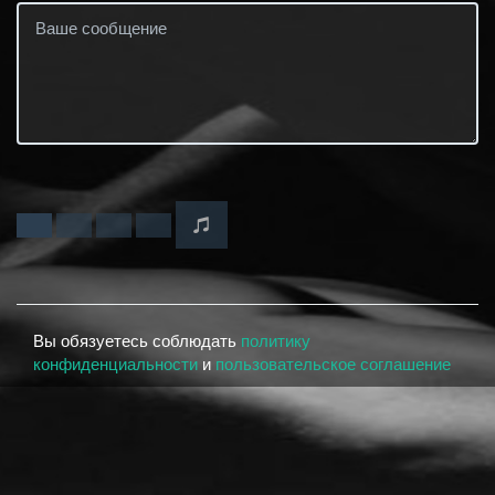
Вы обязуетесь соблюдать
политику
конфиденциальности
и
пользовательское соглашение