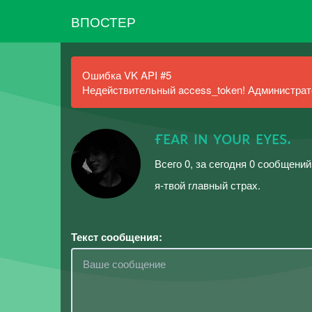
ВПОСТЕР
Ошибка VK API #5
Недействительный access_token! Администрато
ғᴇᴀʀ ɪɴ ʏᴏᴜʀ ᴇʏᴇs.
Всего 0, за сегодня 0 сообщений
я-твой главный страх.
Текст сообщения: